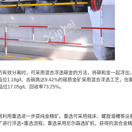
的有效分离时，可采用混合浮选碳金的方法，将碳和金一起浮出
.18g/t、含碳高达9.42%的碳质金矿采用混合浮选工艺，在
17.05g/t、回收率73.25%。
再利用重选进一步提纯金精矿。重选可采用摇床、螺旋溜槽等设
矿进行浮选+重选流程，重选采用尼尔森选矿机，获得的混合金