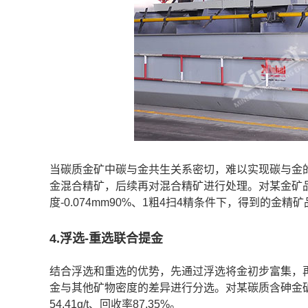
当碳质金矿中碳与金共生关系密切，难以实现碳与金
金混合精矿，后续再对混合精矿进行处理。对某金矿品位1
度-0.074mm90%、1粗4扫4精条件下，得到的金精矿品位
4.浮选-重选联合提金
结合浮选和重选的优势，先通过浮选将金初步富集，
金与其他矿物密度的差异进行分选。对某碳质含砷金
54.41g/t、回收率87.35%。