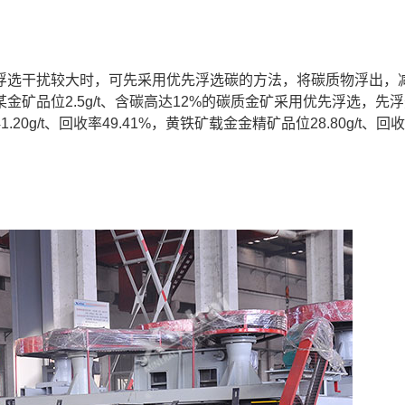
浮选干扰较大时，可先采用优先浮选碳的方法，将碳质物浮出，
矿品位2.5g/t、含碳高达12%的碳质金矿采用优先浮选，先
g/t、回收率49.41%，黄铁矿载金金精矿品位28.80g/t、回