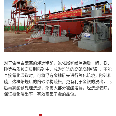
对于含砷含硫高的浮选精矿，氰化尾矿经浮选后，硫、铁、
砷等杂质被富集到精矿中，成为难选的高硫高砷精矿，不能
直接氰化浸取时，可将浮选金精矿先进行氧化焙烧，除砷和
硫，这样焙烧后的焙砂结构疏松，更有利于金银的浸出，此
后再高酸预处理洗涤，杂志大部分被酸溶解，经洗涤去除，
保证氰化浸出率，有效富集了金的品位。