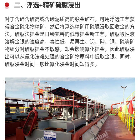
二、浮选+精矿硫脲浸出
对于含砷含硫高或含碳泥质高的脉金矿石，可用
浮选工艺
获
得含金硫化物精矿，然后将浮选精矿用硫脲浸取回收金的方
法，硫脲法提金是日臻完善的低毒提金新工艺，硫脲酸性液
溶解金银的速度高，毒性低，易再生。锑、砷、铜、硫等矿
物组分对硫脲提金不敏感，却会影响氰化提金，因此硫脲浸
出可以从氰化法难处理的含金矿物原料中提取金银。同时，
硫脲浸金时间一般比氰化浸金时间短得多。