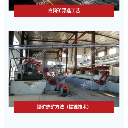
白钨矿浮选工艺
锂矿选矿方法（提锂技术）