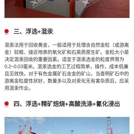
三、浮选+混汞
混汞法用于回收黄金，一般适用于处理含自然金粒（或游离
金）较粗、接近地表的氧化矿和石英质原生矿。金粒大小是
决定混汞回收的重要因素。适宜于混汞选金的粒度界限为
0.2~0.03毫米。混汞选金的工艺过程简单，操作，成本低廉
且见效快。对于有色金属矿石含金的矿山，当查明矿石中的
游离金粒度性状好，数量多以及对汞化无有害杂质后，应采
用混汞作业。
四、浮选+精矿焙烧+高酸洗涤+氰化浸出