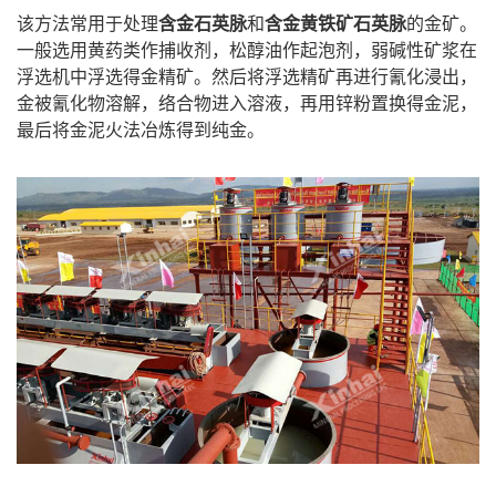
该方法常用于处理
含金石英脉
和
含金黄铁矿石英脉
的金矿。
一般选用黄药类作捕收剂，松醇油作起泡剂，弱碱性矿浆在
浮选机中浮选得金精矿。然后将浮选精矿再进行氰化浸出，
金被氰化物溶解，络合物进入溶液，再用锌粉置换得金泥，
最后将金泥火法冶炼得到纯金。