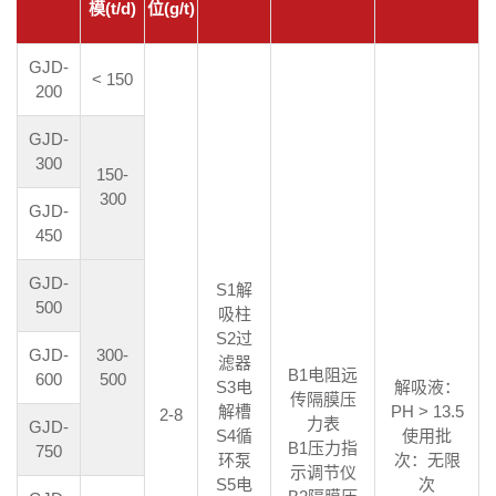
模(t/d)
位(g/t)
GJD-
< 150
200
GJD-
300
150-
300
GJD-
450
GJD-
S1解
500
吸柱
S2过
GJD-
300-
滤器
B1电阻远
600
500
S3电
解吸液：
传隔膜压
解槽
PH > 13.5
2-8
力表
GJD-
S4循
使用批
B1压力指
750
环泵
次：无限
示调节仪
S5电
次