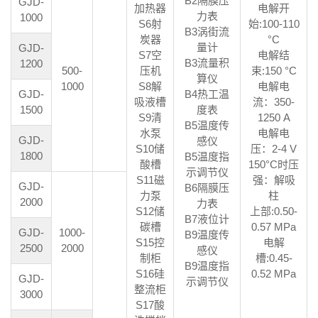
B2隔膜压
GJD-
加热器
电解开
力表
1000
S6射
始:100-110
B3涡街流
炭器
°C
量计
GJD-
S7空
电解结
B3流量积
1200
500-
压机
束:150 °C
算仪
1000
S8解
电解电
GJD-
B4热工温
吸液槽
流：350-
1500
度表
S9清
1250 A
B5温度传
水泵
电解电
GJD-
感仪
S10储
压：2-4 V
1800
B5温度指
酸槽
150°C时压
示调节仪
S11磁
强：解吸
GJD-
B6隔膜压
力泵
柱
2000
力表
S12储
上部:0.50-
B7液位计
碳槽
0.57 MPa
GJD-
1000-
B9温度传
S15控
电解
2500
2000
感仪
制柜
槽:0.45-
B9温度指
S16硅
0.52 MPa
GJD-
示调节仪
整流柜
3000
S17酸