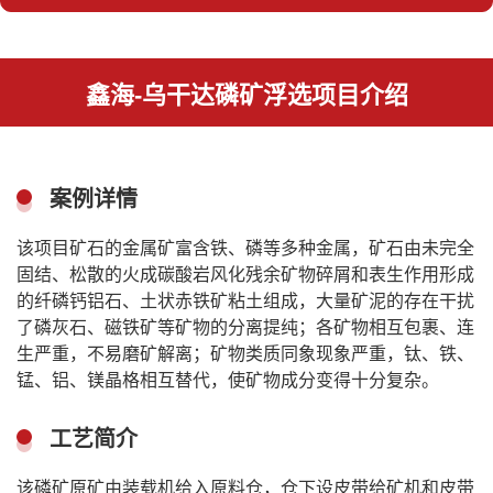
鑫海-乌干达磷矿浮选项目介绍
案例详情
该项目矿石的金属矿富含铁、磷等多种金属，矿石由未完全
固结、松散的火成碳酸岩风化残余矿物碎屑和表生作用形成
的纤磷钙铝石、土状赤铁矿粘土组成，大量矿泥的存在干扰
了磷灰石、磁铁矿等矿物的分离提纯；各矿物相互包裹、连
生严重，不易磨矿解离；矿物类质同象现象严重，钛、铁、
锰、铝、镁晶格相互替代，使矿物成分变得十分复杂。
工艺简介
该磷矿原矿由装载机给入原料仓，仓下设皮带给矿机和皮带