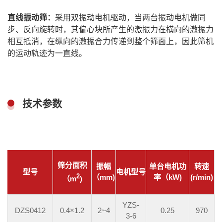
直线振动筛：
采用双振动电机驱动，当两台振动电机做同
步、反向旋转时，其偏心块所产生的激振力在横向的激振力
相互抵消，在纵向的激振合力传递到整个筛面上，因此筛机
的运动轨迹为一直线。
技术参数
筛分面积
振幅
单台电机功
转速
型号
电机型号
2
（mm)
率（kW)
(r/min)
（m
)
YZS-
DZS0412
0.4×1.2
2~4
0.25
970
3-6