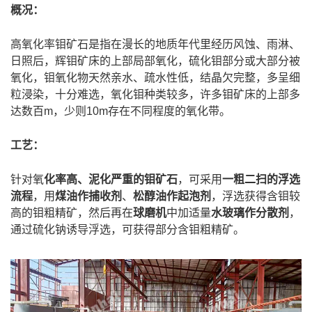
概况：
高氧化率钼矿石是指在漫长的地质年代里经历风蚀、雨淋、
日照后，辉钼矿床的上部局部氧化，硫化钼部分或大部分被
氧化，钼氧化物天然亲水、疏水性低，结晶欠完整，多呈细
粒浸染，十分难选，氧化钼种类较多，许多钼矿床的上部多
达数百m，少则10m存在不同程度的氧化带。
工艺：
针对氧
化率高、泥化严重的钼矿石
，可采用
一粗二扫的浮选
流程
，用
煤油作捕收剂
、
松醇油作起泡剂
，浮选获得含钼较
高的钼粗精矿，然后再在
球磨机
中加适量
水玻璃作分散剂
，
通过硫化钠诱导浮选，可获得部分含钼粗精矿。