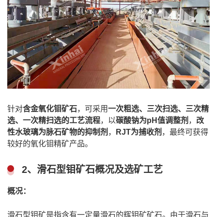
针对
含金氧化钼矿石
，可采用
一次粗选、三次扫选、三次精
选、一次精扫选的工艺流程
，以
碳酸钠为pH值调整剂
，
改
性水玻璃为脉石矿物的抑制剂
，
RJT为捕收剂
，最终可获得
较好的氧化钼精矿产品。
2、滑石型钼矿石概况及选矿工艺
概况：
滑石型钼矿是指含有一定量滑石的辉钼矿矿石。由于滑石与