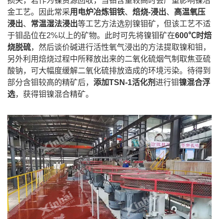
损失，若作为镍资源回收，当钼含量较高时会严重影响镍冶
金工艺。因此常采
用电炉冶炼钼铁
、
焙烧-浸出
、
高温氧压
浸出
、
常温湿法浸出
等工艺方法选别镍钼矿，但该工艺不适
于钼品位在2%以上的矿物。此时可先将镍钼矿在
600℃时焙
烧脱硫
，然后谈价碱进行活性氧气浸出的方法提取镍和钼，
另外利用焙烧过程中所释放出来的二氧化硫烟气制取焦亚硫
酸钠，可大幅度缓解二氧化硫排放造成的环境污染。待得到
部分含钼较高的精矿后，
添加TSN-1活化剂
进行钼
镍混合浮
选
，获得钼镍混合精矿。