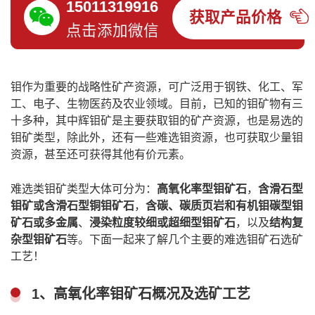
15011319916
获取产品价格
点击添加微信
钼作为重要的战略性矿产资源，可广泛用于钢铁、化工、军
工、电子、生物医药及农业领域。目前，已知的钼矿物有三
十多种，其中辉钼矿是主要获取钼的矿产资源，也是易选的
钼矿类型，除此外，还有一些难选钼资源，也可获取少量钼
资源，甚至还可获得其他有价元素。
难选类钼矿类型大体可分为：
高氧化率型钼矿石
，
含滑石型
钼矿或含滑石型铜钼矿石
，
含碳、碳质页岩和有机钼碳型钼
矿石或多金属
、
浸染粒度较细或超细型钼矿石
，以及
结构复
杂型钼矿石
等。下面一起来了解几个主要的难选钼矿石选矿
工艺！
1、高氧化率钼矿石概况及选矿工艺