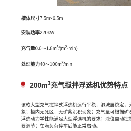
槽体尺寸
7.5m×6.5m
安装功率
220kW
3
2
充气量
0.6～1.8m
/(m
·min)
3
处理能力
40～100m
/min
3
200m
充气搅拌浮选机优势特点
该款大型充气搅拌式浮选机运行平稳，泡沫层稳定，
象；槽内无死区，无矿浆沉积现象；充气量可根据矿
浮选动力学性能满足大型浮选机的要求；液位自动控
要调节；在满负荷停车后能正常启动。