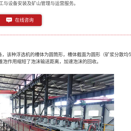
工与设备安装及矿山管理与运营服务。
在线咨询
153-1182-6613
备，该种浮选机的槽体为圆筒形，槽体截面为圆形（矿浆分散均
有推泡作用缩短了泡沫输送距离，加速泡沫的回收。