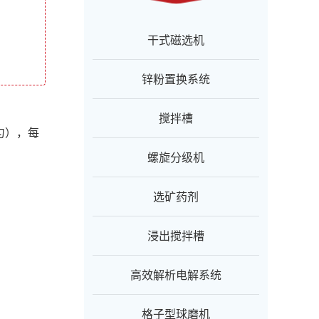
干式磁选机
锌粉置换系统
搅拌槽
匀），每
螺旋分级机
选矿药剂
浸出搅拌槽
高效解析电解系统
格子型球磨机