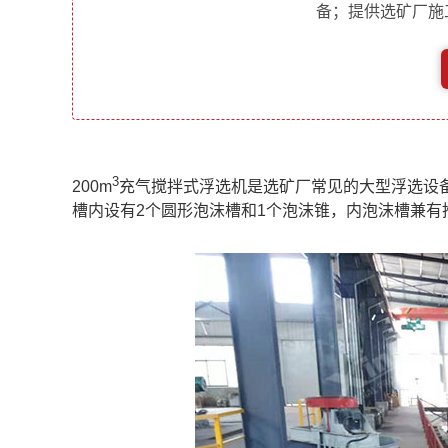
备；提供选矿厂施
3
200m
充气搅拌式浮选机是选矿厂常见的大型浮选设
槽内设有2个圆形泡沫槽和1个泡沫锥，内泡沫槽兼