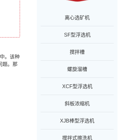
离心选矿机
SF型浮选机
搅拌槽
业中。该种
问题。那
螺旋溜槽
XCF型浮选机
斜板浓缩机
XJB棒型浮选机
搅拌式擦洗机