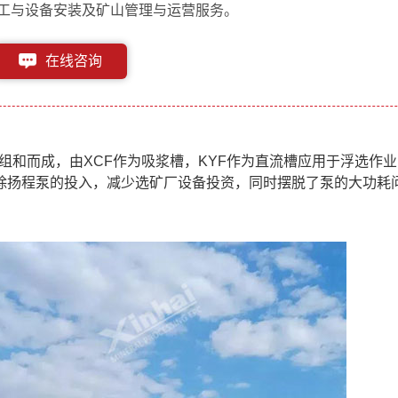
工与设备安装及矿山管理与运营服务。
在线咨询
153-1182-6613
组和而成，由XCF作为吸浆槽，KYF作为直流槽应用于浮选作
除扬程泵的投入，减少选矿厂设备投资，同时摆脱了泵的大功耗