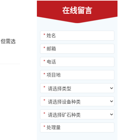
在线留言
*
，但需选
*
*
*
*
*
*
*