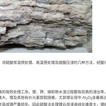
、浓硫酸常温预处理、高温预处理及硫酸压浸的几种方法，经酸
格的吸附处理工序。锂、钾、铷和铯水浸过程都有较高的浸出率
量大，锂及其他有价元素提取困难，尤其锂云母中 Al
O
含量高达
2
3
并造成锂严重损失。因此硫酸法处理锂云母浸液纯化难度大，锂