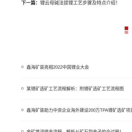
下一篇：
锂云母碱法提锂工艺步骤及特点介绍！
鑫海矿装亮相2022中国锂业大会
某锂矿选矿工艺流程解析：附锂矿选矿工艺流程图
鑫海矿装助力中资企业海外建设200万TPA锂矿选矿项
金矿堆浸提金流程，解析从矿石到金子的全过程！