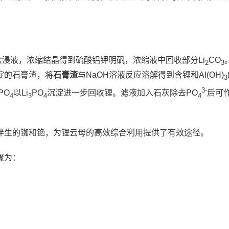
。
酸盐浸液，浓缩结晶得到硫酸铝钾明矾，浓缩液中回收部分Li
CO
2
3
淀的石膏渣，将
石膏渣
与NaOH溶液反应溶解得到含锂和Al(OH)
3
3-
PO
以Li
PO
沉淀进一步回收锂。滤液加入石灰除去PO
后可
4
3
4
4
伴生的铷和铯，为锂云母的高效综合利用提供了有效途径。
骤为：