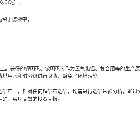
K
SO
）；
2
4
留于滤液中；
4
% 以上。获得的钾明矾、铵明矾可作为氢氧化铝、复合肥等的生产
收塔用水和碱分级进行吸收，避免了环境污染。
选矿厂中，针对任何锂矿石选矿，均需进行
选矿试验
分析，通过
精矿，实现高效的投资回报。