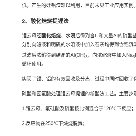
低，产生的硅铝渣难以利用，目前未见工业应用实例
2、酸化焙烧提锂法
锂云母经
酸化焙烧
、
水浸
后得到含Li和大量Al的硫
分别向滤液和明矾的水溶液中加入石灰均得到含铝沉
过滤后浓缩得到结晶的Al(OH)
，向浓缩液中加入Na
3
3
循环使用。
实现了锂、铝的有效回收及分离，过程中同时回收了
硫酸和氢氟酸处理锂云母提锂的新酸法工艺。主要步
1.锂云母、氟硅酸及硫酸按比例混合于120℃下反应；
2.反应物在250℃下煅烧脱氟；