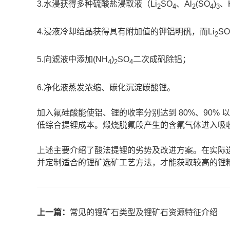
3.水浸获得多种硫酸盐浸取液（Li
SO
、Al
(SO
)
、
2
4
2
4
3
4.浸液冷却结晶获得具有附加值的钾铝明矾，而Li
SO
2
5.向滤液中添加(NH
)
SO
二次成矾除铝；
4
2
4
6.净化液蒸发浓缩、碳化沉淀碳酸锂。
加入氟硅酸能使铝、锂的收率分别达到 80%、90
低综合提锂成本。煅烧脱氟段产生的含氟气体进入吸
上述主要介绍了酸法提锂的劣势及改进方案。在实际
并定制适合的锂矿选矿工艺方法，才能获取较高的锂
上一篇：
常见的锂矿石类型及锂矿石资源特征介绍