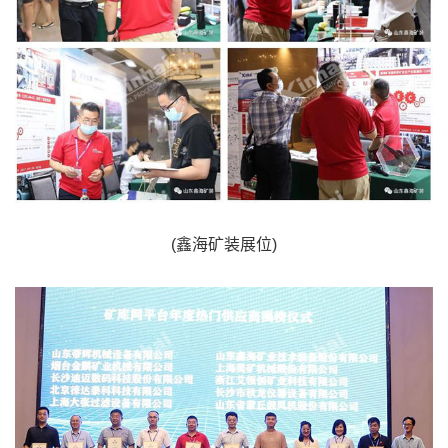
(鑫海矿装展位)