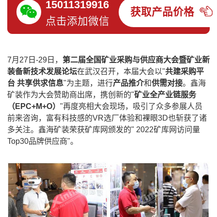
15011319916
获取产品价格
点击添加微信
7月27日-29日，
第二届全国矿业采购与供应商大会暨矿业新
装备新技术发展论坛
在武汉召开，本届大会以"
共建采购平
台 共享供求信息
"为主题，进行
产品推介
和
供需对接
。鑫海
矿装作为大会赞助商出席，携创新的"
矿业全产业链服务
（EPC+M+O）
"再度亮相大会现场，吸引了众多参展人员
前来咨询，富有科技感的VR选厂体验和裸眼3D也斩获了诸
多关注。鑫海矿装荣获矿库网颁发的" 2022矿库网访问量
Top30品牌供应商"。