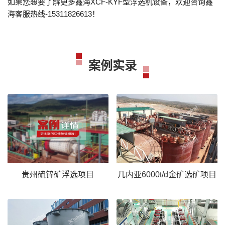
如果您想要了解更多鑫海XCF-KYF型浮选机设备，欢迎咨询鑫
海客服热线-15311826613！
案例实录
贵州硫锌矿浮选项目
几内亚6000t/d金矿选矿项目