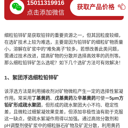
15011319916
获取产品价格
点击添加微信
细粒铅锌矿是获取铅锌的重要资源之一，但其因粒度较细，
在选矿技术上较为难选，主要是因为铅锌矿的细粒矿物质量
小，溶解在矿浆中的“难免离子”较多，若想改善此类问题，
需通过技术改进，提高矿物的分散并选择高效率的药剂等。
那么细粒铅锌矿怎么选呢？如下几个
选矿方法
可有效解决！
1、絮团浮选细粒铅锌矿
该浮选方法是利用捕收剂对矿物微粒产生一定的选择性絮凝
作用。常采用
丁基黄药
、
戊基黄药
及
辛基黄药
可使
－5μm方
铅矿形成疏水聚团
，但形成的疏水聚团大小不均、稳定性
差，且微粒过细絮凝效果变差，但添加非极性油有助于克服
这一缺点，使疏水絮凝作用得以加强。通过高效分散剂和
pH调整剂使矿浆中的细粒脉石矿物及矿泥分散，利用黄药