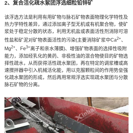
2、复合活化疏水絮团浮选细粒铅锌矿
该浮选方法是利用有用矿物与脉石矿物表面物理化学特性及
热力学特性差异，通过添加离子型无机或有机聚合物，使矿
浆处于稳定分散的状态，利用无机盐或表面活性剂消除可溶
2+
性盐和矿泥对矿物表面活性的污染(主要消除矿浆中Ca
、
2+
3+
Mg
、Fe
离子和亲水薄膜)、增强矿物表面的选择性吸附
能力，添加经乳化的黄药、非极性油的混合物使目的矿物选
择性疏水，从而获得活性疏水聚团，再在特定的调浆槽或高
速搅拌器中引入机械活化能，用以克服颗粒间的作用势垒强
化疏水聚团的形成，然后再用常规浮选实现疏水聚团与分散
脉石矿物的分离。