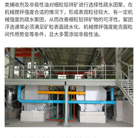
类捕收剂及非极性油对细粒铅锌矿进行选择性疏水团聚，在
机械搅拌强度合适的情况下，形成表观粒径较大、有一定机
械强度的疏水聚团，从而改善细粒铅锌矿物的可浮性。絮团
浮选通常必须满足矿粒表面疏水化、机械搅拌强度能克服粒
间作用势垒等条件，且大多需添加非极性油。