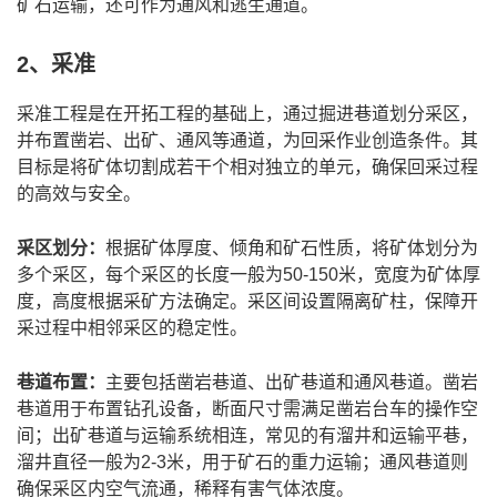
矿石运输，还可作为通风和逃生通道。
2、采准
采准工程是在开拓工程的基础上，通过掘进巷道划分采区，
并布置凿岩、出矿、通风等通道，为回采作业创造条件。其
目标是将矿体切割成若干个相对独立的单元，确保回采过程
的高效与安全。
采区划分：
根据矿体厚度、倾角和矿石性质，将矿体划分为
多个采区，每个采区的长度一般为50-150米，宽度为矿体厚
度，高度根据采矿方法确定。采区间设置隔离矿柱，保障开
采过程中相邻采区的稳定性。
巷道布置：
主要包括凿岩巷道、出矿巷道和通风巷道。凿岩
巷道用于布置钻孔设备，断面尺寸需满足凿岩台车的操作空
间；出矿巷道与运输系统相连，常见的有溜井和运输平巷，
溜井直径一般为2-3米，用于矿石的重力运输；通风巷道则
确保采区内空气流通，稀释有害气体浓度。