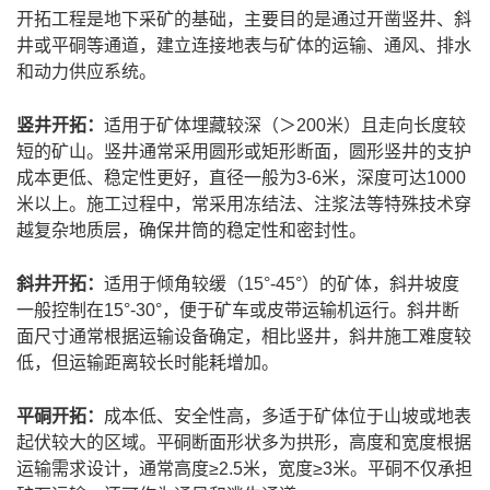
开拓工程是地下采矿的基础，主要目的是通过开凿竖井、斜
井或平硐等通道，建立连接地表与矿体的运输、通风、排水
和动力供应系统。
竖井开拓：
适用于矿体埋藏较深（＞200米）且走向长度较
短的矿山。竖井通常采用圆形或矩形断面，圆形竖井的支护
成本更低、稳定性更好，直径一般为3-6米，深度可达1000
米以上。施工过程中，常采用冻结法、注浆法等特殊技术穿
越复杂地质层，确保井筒的稳定性和密封性。
斜井开拓：
适用于倾角较缓（15°-45°）的矿体，斜井坡度
一般控制在15°-30°，便于矿车或皮带运输机运行。斜井断
面尺寸通常根据运输设备确定，相比竖井，斜井施工难度较
低，但运输距离较长时能耗增加。
平硐开拓：
成本低、安全性高，多适于矿体位于山坡或地表
起伏较大的区域。平硐断面形状多为拱形，高度和宽度根据
运输需求设计，通常高度≥2.5米，宽度≥3米。平硐不仅承担